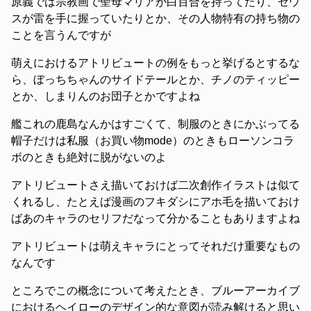
原義では宗教画で聖母マリアが白百合を持ってたり、ゼウ
スが雷を手に握っていたりとか、その人物特有の持ち物の
ことを言うんですが
萌えにおけるアトリビュートの例をもっと挙げるとするな
ら、ぼっちちゃんのサイドテールとか、チノのティッピー
とか、しまりんのお団子とかですよね
艦これの鹿島なんかはすごくて、制服のときにかぶってる
帽子だけは私服（お買い物mode）のときもローソンコラ
ボのときも絶対に脱がないのよ
アトリビュートさえ描いておけば二次創作イラストは似て
くれるし、たとえば漫画のフキダシにアホ毛を描いておけ
ばあのキャラのセリフだなって分かることもありますよね
アトリビュートは萌えキャラにとってそれだけ重要なもの
なんです
ところでこの概念について考えたとき、ブルーアーカイブ
におけるヘイローのデザイン的な意図が読み解けると思い